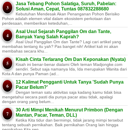
Jasa Tebang Pohon Salatiga, Suruh, Pabelan:
Solusi Aman, Cepat, Tuntas 087832288680
Kebutuhan Mendesak Akan Penanganan Pohon Berisiko ​
Pohon adalah elemen vital dalam ekosistem perkotaan dan
perdesaan, memberikan keteduhan,...
Asal Usul Sejarah Panggilan Om dan Tante,
Banyak Yang Salah Kaprah?
Asal Usul Panggilan Om dan Tante? Lagi cari artikel yang
membahas tentang itu yah? Pas banget nih! Artikel kali ini akan
membahas secara khu...
Kisah Cinta Terlarang Om Dan Keponakan (Nyata)
Kisah ini benar-benar dialami Oleh teman Madjongke.com
sendiri. Sebut saja namanya Ida, Ida merupakan Wanita dari
Kota A dan punya Paman (ad...
12 Kalimat Pengganti Untuk Tanya 'Sudah Punya
Pacar Belum?'
Dengan teman satu aktivitas saja kadang kamu tidak bisa
mengetahui secara pasti dia punya pacar atau tidak, apalagi
dengan orang yang belum...
30 Arti Mimpi Menikah Menurut Primbon (Dengan
Mantan, Pacar, Teman, DLL)
Ketika Kita tidur dan bermimpi, tidak jarang mimpi tersebut
tentang sebuah pernikahan. Baik pernikahan Orang lain hingga
pernikahan Kita sen...