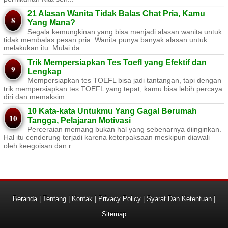
21 Alasan Wanita Tidak Balas Chat Pria, Kamu
Yang Mana?
Segala kemungkinan yang bisa menjadi alasan wanita untuk
tidak membalas pesan pria. Wanita punya banyak alasan untuk
melakukan itu. Mulai da...
Trik Mempersiapkan Tes Toefl yang Efektif dan
Lengkap
Mempersiapkan tes TOEFL bisa jadi tantangan, tapi dengan
trik mempersiapkan tes TOEFL yang tepat, kamu bisa lebih percaya
diri dan memaksim...
10 Kata-kata Untukmu Yang Gagal Berumah
Tangga, Pelajaran Motivasi
Perceraian memang bukan hal yang sebenarnya diinginkan.
Hal itu cenderung terjadi karena keterpaksaan meskipun diawali
oleh keegoisan dan r...
Beranda
|
Tentang
|
Kontak
|
Privacy Policy
|
Syarat Dan Ketentuan
|
Sitemap